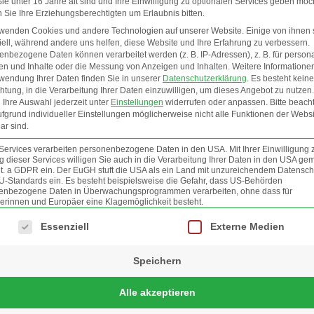
e unter 16 Jahre alt sind und Ihre Einwilligung zu optionalen Services geben möc
Sie Ihre Erziehungsberechtigten um Erlaubnis bitten.
rwenden Cookies und andere Technologien auf unserer Website. Einige von ihnen 
ell, während andere uns helfen, diese Website und Ihre Erfahrung zu verbessern.
nbezogene Daten können verarbeitet werden (z. B. IP-Adressen), z. B. für persona
en und Inhalte oder die Messung von Anzeigen und Inhalten.
Weitere Informatione
wendung Ihrer Daten finden Sie in unserer
Datenschutzerklärung
.
Es besteht keine
chtung, in die Verarbeitung Ihrer Daten einzuwilligen, um dieses Angebot zu nutzen.
Ihre Auswahl jederzeit unter
Einstellungen
widerrufen oder anpassen.
Bitte beach
fgrund individueller Einstellungen möglicherweise nicht alle Funktionen der Websi
ar sind.
Services verarbeiten personenbezogene Daten in den USA. Mit Ihrer Einwilligung 
stle
 dieser Services willigen Sie auch in die Verarbeitung Ihrer Daten in den USA gem
lit. a GDPR ein. Der EuGH stuft die USA als ein Land mit unzureichendem Datensch
U-Standards ein. Es besteht beispielsweise die Gefahr, dass US-Behörden
ltung
enbezogene Daten in Überwachungsprogrammen verarbeiten, ohne dass für
erinnen und Europäer eine Klagemöglichkeit besteht.
 Einzug und wollten Sie sich nicht schon immer ein bisschen von And
gt eine Liste der Service-Gruppen, für die eine Einwilligung erteilt we
Essenziell
Externe Medien
den damit beginnen. Die eigenen 4 Wände – ein Spruch, der im
Speichern
Alle akzeptieren