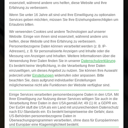
essenziell, während andere uns helfen, diese Website und Ihre
Erfahrung zu verbessern.
Kategorien
Wenn Sie unter 16 Jahre alt sind und Ihre Einwilligung zu optionalen
Services geben möchten, müssen Sie Ihre Erziehungsberechtigten um
Allgemein
Erlaubnis bitten.
Design
Wir verwenden Cookies und andere Technologien auf unserer
Website. Einige von ihnen sind essenziell, während andere uns
Hinter den Kulissen
helfen, diese Website und Ihre Erfahrung zu verbessern.
Im Alltag
Personenbezogene Daten können verarbeitet werden (z. B. IP-
Adressen), z. B. für personalisierte Anzeigen und Inhalte oder die
Inspiration
Messung von Anzeigen und Inhalten.
Weitere Informationen über die
Verwendung Ihrer Daten finden Sie in unserer
Datenschutzerklärung
.
Produktdesign
Es besteht keine Verpflichtung, in die Verarbeitung Ihrer Daten
einzuwilligen, um dieses Angebot zu nutzen.
Sie können Ihre Auswahl
Projekte
jederzeit unter
Einstellungen
widerrufen oder anpassen.
Bitte
Triangle Frames
beachten Sie, dass aufgrund individueller Einstellungen
möglicherweise nicht alle Funktionen der Website verfügbar sind.
Wandgestaltung
Einige Services verarbeiten personenbezogene Daten in den USA. Mit
Ihrer Einwilligung zur Nutzung dieser Services willigen Sie auch in die
Verarbeitung Ihrer Daten in den USA gemäß Art. 49 (1) lit. a GDPR ein.
Der EuGH stuft die USA als ein Land mit unzureichendem Datenschutz
nach EU-Standards ein. Es besteht beispielsweise die Gefahr, dass
US-Behörden personenbezogene Daten in
Überwachungsprogrammen verarbeiten, ohne dass für Europäerinnen
Kunst im Dreieck
und Europäer eine Klagemöglichkeit besteht.