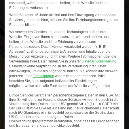
essenziell, während andere uns helfen, diese Website und Ihre
Erfahrung zu verbessern.
Kategorien
Wenn Sie unter 16 Jahre alt sind und Ihre Einwilligung zu optionalen
Services geben möchten, müssen Sie Ihre Erziehungsberechtigten um
Allgemein
Erlaubnis bitten.
Design
Wir verwenden Cookies und andere Technologien auf unserer
Website. Einige von ihnen sind essenziell, während andere uns
Hinter den Kulissen
helfen, diese Website und Ihre Erfahrung zu verbessern.
Im Alltag
Personenbezogene Daten können verarbeitet werden (z. B. IP-
Adressen), z. B. für personalisierte Anzeigen und Inhalte oder die
Inspiration
Messung von Anzeigen und Inhalten.
Weitere Informationen über die
Verwendung Ihrer Daten finden Sie in unserer
Datenschutzerklärung
.
Produktdesign
Es besteht keine Verpflichtung, in die Verarbeitung Ihrer Daten
einzuwilligen, um dieses Angebot zu nutzen.
Sie können Ihre Auswahl
Projekte
jederzeit unter
Einstellungen
widerrufen oder anpassen.
Bitte
Triangle Frames
beachten Sie, dass aufgrund individueller Einstellungen
möglicherweise nicht alle Funktionen der Website verfügbar sind.
Wandgestaltung
Einige Services verarbeiten personenbezogene Daten in den USA. Mit
Ihrer Einwilligung zur Nutzung dieser Services willigen Sie auch in die
Verarbeitung Ihrer Daten in den USA gemäß Art. 49 (1) lit. a GDPR ein.
Der EuGH stuft die USA als ein Land mit unzureichendem Datenschutz
nach EU-Standards ein. Es besteht beispielsweise die Gefahr, dass
US-Behörden personenbezogene Daten in
Überwachungsprogrammen verarbeiten, ohne dass für Europäerinnen
Kunst im Dreieck
und Europäer eine Klagemöglichkeit besteht.